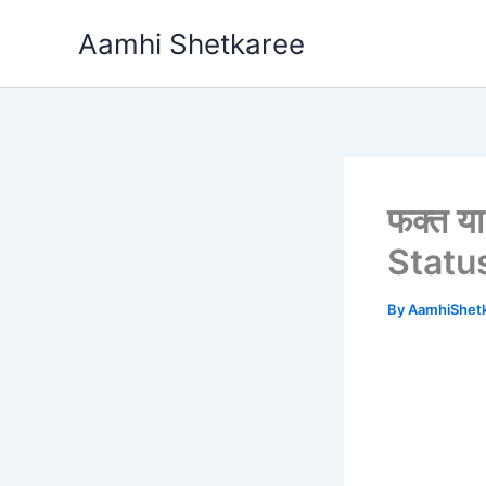
Skip
Aamhi Shetkaree
to
content
फक्त या
Status
By
AamhiShet