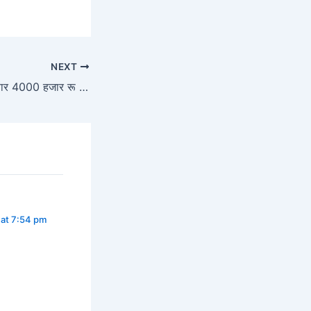
NEXT
दोन्ही हफ्ते एकत्र मिळणार 4000 हजार रू ( namo shetkari yojana 2025 )
 at 7:54 pm