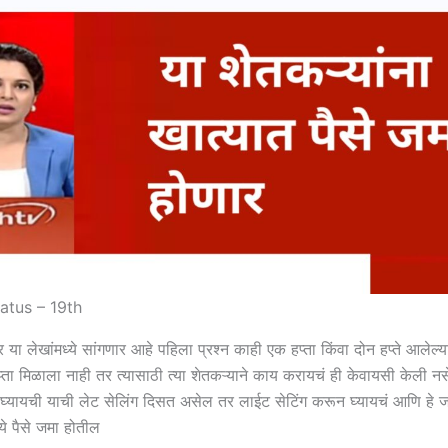
atus – 19th
्तर या लेखांमध्ये सांगणार आहे पहिला प्रश्न काही एक हप्ता किंवा दोन हप्ते आलेल्य
्ता मिळाला नाही तर त्यासाठी त्या शेतकऱ्याने काय करायचं ही केवायसी केली न
घ्यायची याची लेट सेलिंग दिसत असेल तर लाईट सेटिंग करून घ्यायचं आणि हे 
्ये पैसे जमा होतील