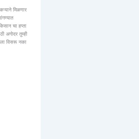
ऱ्याने मिळणार
ांगण्यात
 किसान चा हप्ता
ठी अगोदर तुम्ही
यला विसरू नका